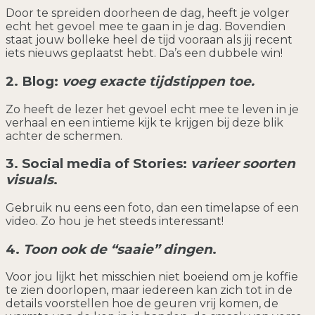
Door te spreiden doorheen de dag, heeft je volger
echt het gevoel mee te gaan in je dag. Bovendien
staat jouw bolleke heel de tijd vooraan als jij recent
iets nieuws geplaatst hebt. Da’s een dubbele win!
2. Blog:
voeg exacte tijdstippen toe.
Zo heeft de lezer het gevoel echt mee te leven in je
verhaal en een intieme kijk te krijgen bij deze blik
achter de schermen.
3. Social media of Stories:
varieer soorten
visuals
.
Gebruik nu eens een foto, dan een timelapse of een
video. Zo hou je het steeds interessant!
4.
Toon ook de “saaie” dingen
.
Voor jou lijkt het misschien niet boeiend om je koffie
te zien doorlopen, maar iedereen kan zich tot in de
details voorstellen hoe de geuren vrij komen, de