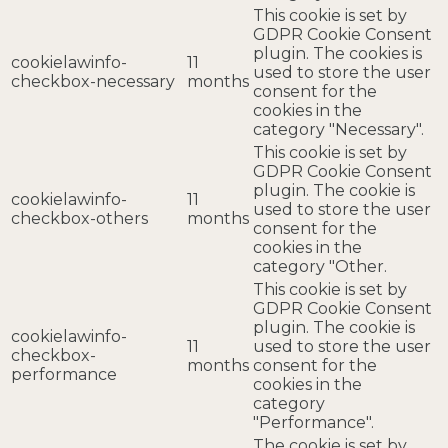
This cookie is set by
GDPR Cookie Consent
plugin. The cookies is
cookielawinfo-
11
used to store the user
checkbox-necessary
months
consent for the
cookies in the
category "Necessary".
This cookie is set by
GDPR Cookie Consent
plugin. The cookie is
cookielawinfo-
11
used to store the user
checkbox-others
months
consent for the
cookies in the
category "Other.
This cookie is set by
GDPR Cookie Consent
plugin. The cookie is
cookielawinfo-
11
used to store the user
checkbox-
months
consent for the
performance
cookies in the
category
"Performance".
The cookie is set by